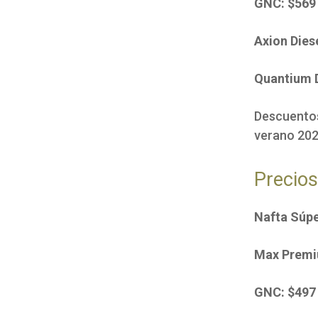
GNC: $569
Axion Dies
Quantium D
Descuentos
verano 20
Precio
Nafta Súpe
Max Premi
GNC: $49