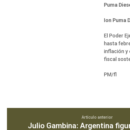
Puma Diese
Ion Puma D
El Poder Ej
hasta febre
inflación y
fiscal sost
PM/fl
Artículo anterior
Julio Gambina: Argentina figur