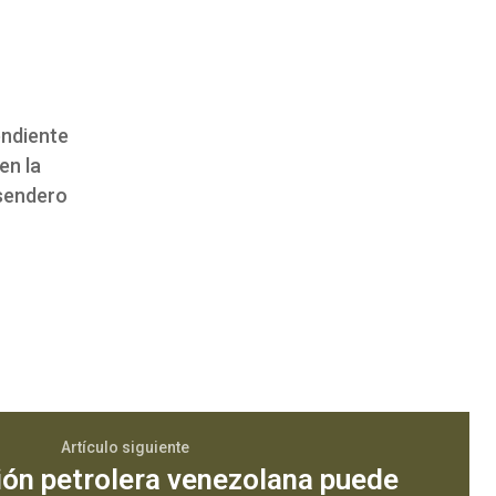
endiente
en la
 sendero
Artículo siguiente
ión petrolera venezolana puede