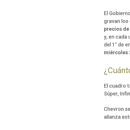
El Gobiern
gravan los
precios de 
y, en cada 
del 1° de e
miércoles 
¿Cuánto
El cuadro t
Súper, Infi
Chevron se 
alianza es