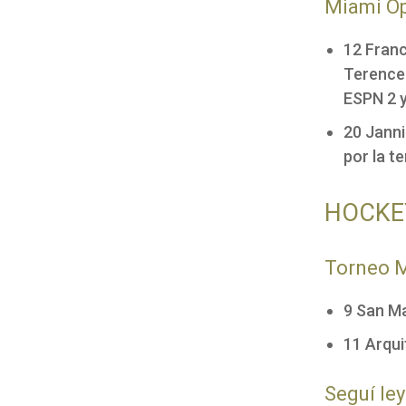
Miami O
12 Franc
Terence 
ESPN 2 y
20 Janni
por la t
HOCKE
Torneo M
9 San Ma
11 Arqui
Seguí le