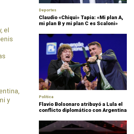
Deportes
Claudio «Chiqui» Tapia: «Mi plan A,
mi plan B y mi plan C es Scaloni»
, el
tenis
as
entina,
Política
mi y
Flavio Bolsonaro atribuyó a Lula el
conflicto diplomático con Argentina