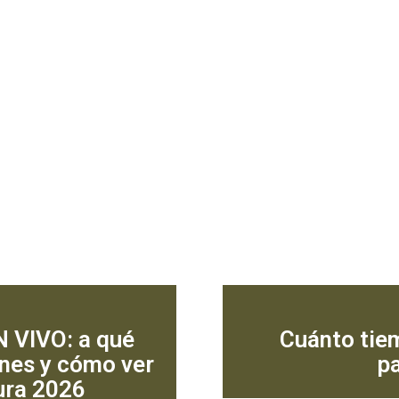
N VIVO: a qué
Cuánto tiem
ones y cómo ver
p
tura 2026