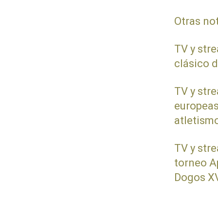
Otras no
TV y str
clásico 
TV y str
europeas
atletism
TV y str
torneo A
Dogos X