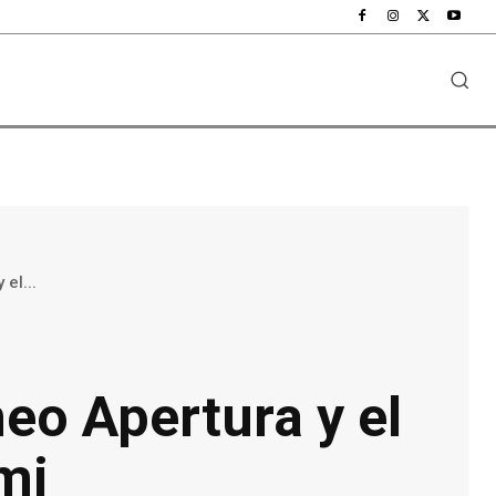
el...
neo Apertura y el
mi