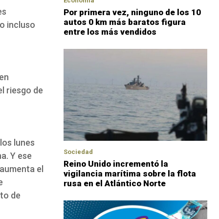
Economía
es
Por primera vez, ninguno de los 10
autos 0 km más baratos figura
o incluso
entre los más vendidos
nen
l riesgo de
los lunes
Sociedad
a. Y ese
Reino Unido incrementó la
 aumenta el
vigilancia marítima sobre la flota
e
rusa en el Atlántico Norte
to de