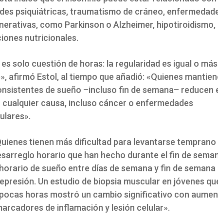
es psiquiátricas, traumatismo de cráneo, enfermedad
erativas, como Parkinson o Alzheimer, hipotiroidismo, 
iones nutricionales.
es solo cuestión de horas: la regularidad es igual o más
», afirmó Estol, al tiempo que añadió: «Quienes mantie
onsistentes de sueño –incluso fin de semana– reducen e
 cualquier causa, incluso cáncer o enfermedades
ulares».
Quienes tienen más dificultad para levantarse temprano 
esarreglo horario que han hecho durante el fin de seman
horario de sueño entre días de semana y fin de semana
depresión. Un estudio de biopsia muscular en jóvenes qu
pocas horas mostró un cambio significativo con aumen
arcadores de inflamación y lesión celular».