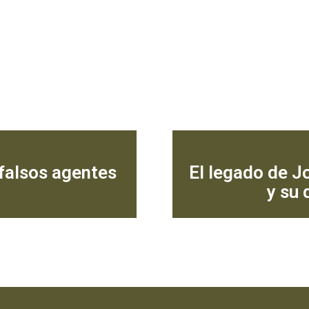
 falsos agentes
El legado de Jo
y su 