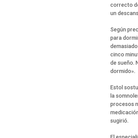
correcto d
un descans
Según preci
para dormi
demasiado 
cinco minut
de sueño. 
dormido».
Estol sostu
la somnolen
procesos na
medicación
sugirió.
El especial