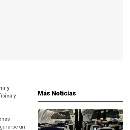
ir y
Más Noticias
ísica y
iones
egurarse un