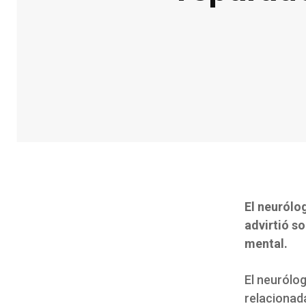
El neurólo
advirtió so
mental.
El neurólo
relacionad