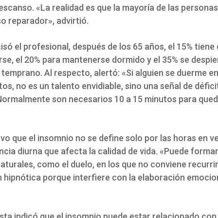
escanso. «La realidad es que la mayoría de las personas
o reparador», advirtió.
só el profesional, después de los 65 años, el 15% tiene 
rse, el 20% para mantenerse dormido y el 35% se despie
temprano. Al respecto, alertó: «Si alguien se duerme e
os, no es un talento envidiable, sino una señal de défici
Normalmente son necesarios 10 a 15 minutos para qued
vo que el insomnio no se define solo por las horas en ve
cia diurna que afecta la calidad de vida. «Puede formar
turales, como el duelo, en los que no conviene recurrir
 hipnótica porque interfiere con la elaboración emocio
ista indicó que el insomnio puede estar relacionado con