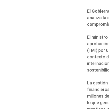
El Gobiern
analiza la
compromis
El ministr
aprobación
(FMI) por 
contexto d
internacion
sostenibil
La gestión
financieros
millones de
lo que gen