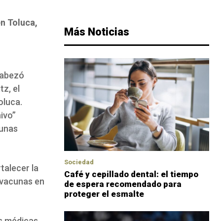
n Toluca,
Más Noticias
cabezó
tz, el
oluca.
hivo”
cunas
Sociedad
talecer la
Café y cepillado dental: el tiempo
 vacunas en
de espera recomendado para
proteger el esmalte
es médicas