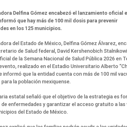
dora Delfina Gómez encabezó el lanzamiento oficial e
nformó que hay más de 100 mil dosis para prevenir
es en los 125 municipios.
dora del Estado de México, Delfina Gómez Álvarez, en
cretario de Salud federal, David Kershenobich Stalnikowi
ficial de la Semana Nacional de Salud Pública 2026 en T
evento, realizado en el Estadio Universitario Alberto “C
e informó que la entidad cuenta con más de 100 mil va
s para la población mexiquense.
ia estatal señaló que el objetivo de la estrategia es for
 de enfermedades y garantizar el acceso gratuito a las
nicipios del Estado de México.
mez explicó que las familias podrán acudir a las unidad