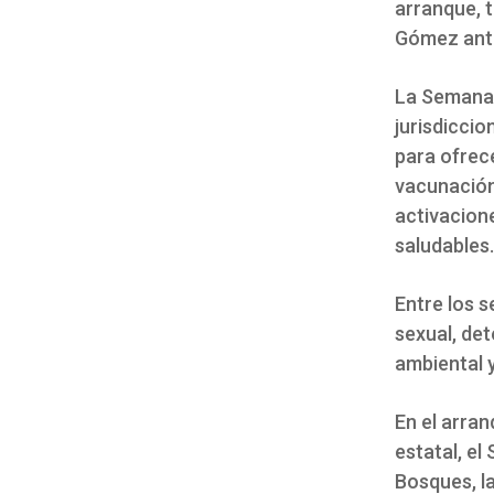
arranque, 
Gómez ante
La Semana 
jurisdiccio
para ofrec
vacunación
activacion
saludables.
Entre los s
sexual, de
ambiental 
En el arra
estatal, el
Bosques, la