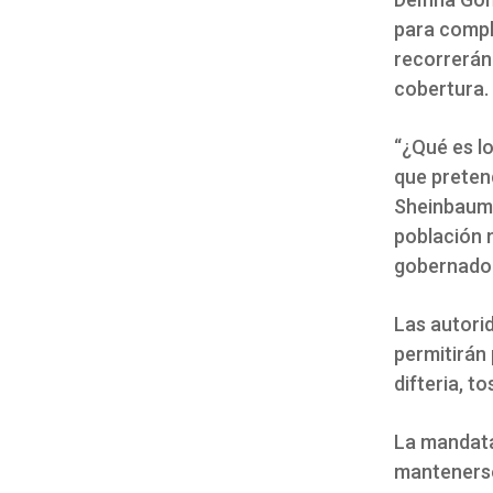
para compl
recorrerán
cobertura.
“¿Qué es l
que preten
Sheinbaum P
población m
gobernado
Las autorid
permitirán
difteria, t
La mandata
mantenerse