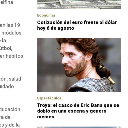
elfina
Economía
Cotización del euro frente al dólar
en las 19
hoy 6 de agosto
án módulos
 la
útbol,
er hábitos
ión, salud
uidado
Espectáculos
Troya: el casco de Eric Bana que se
Educación
dobló en una escena y generó
memes
ra de
s y de la