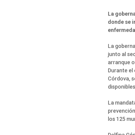
La goberna
donde se i
enfermedad
La goberna
junto al se
arranque o
Durante el 
Córdova, s
disponible
La mandatar
prevención
los 125 mu
Delfina Gó