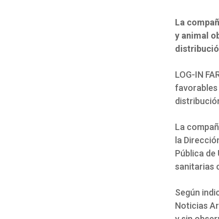
La compañí
y animal o
distribució
LOG-IN FAR
favorables 
distribució
La compañí
la Direcció
Pública de 
sanitarias
Según indi
Noticias A
y sin obser