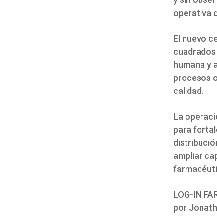
operativa d
El nuevo c
cuadrados y
humana y a
procesos o
calidad.
La operaci
para forta
distribuci
ampliar ca
farmacéutic
LOG-IN FAR
por Jonath