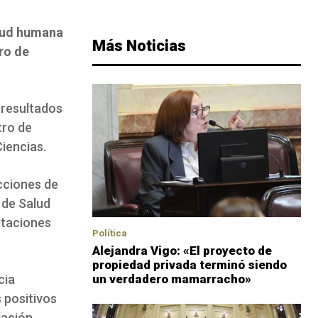
alud humana
Más Noticias
ro de
 resultados
tro de
iencias.
cciones de
 de Salud
itaciones
Política
Alejandra Vigo: «El proyecto de
propiedad privada terminó siendo
cia
un verdadero mamarracho»
 positivos
dación