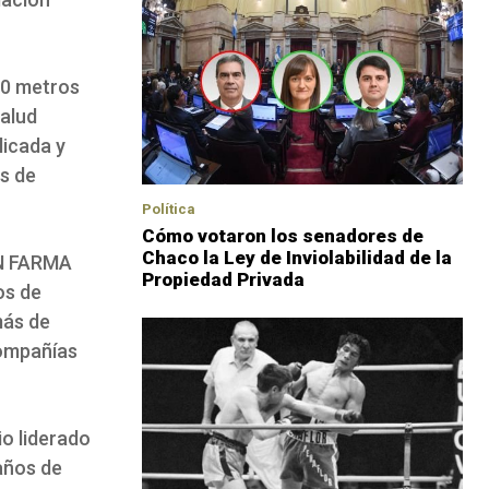
00 metros
salud
licada y
s de
Política
Cómo votaron los senadores de
Chaco la Ley de Inviolabilidad de la
IN FARMA
Propiedad Privada
os de
más de
compañías
io liderado
años de