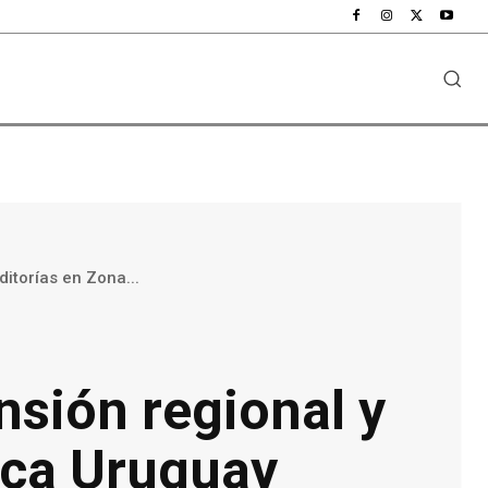
itorías en Zona...
sión regional y
nca Uruguay