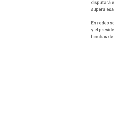
disputará e
supera esa 
En redes so
y el presi
hinchas de 