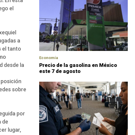
i. En esta
ego el
xequiel
jugadas a
 el tanto
omo
Economía
d desde la
Precio de la gasolina en México
este 7 de agosto
 posición
redes sobre
seguida por
a de
er lugar,