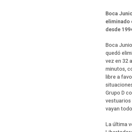
Boca Junio
eliminado 
desde 199
Boca Junio
quedó elim
vez en 32 a
minutos, c
libre a fav
situaciones
Grupo D con
vestuarios
vayan todos
La última 