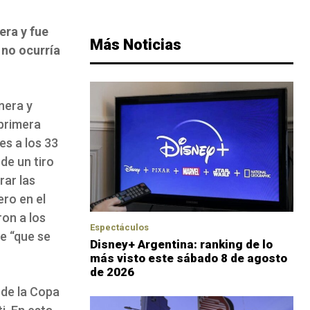
era y fue
Más Noticias
 no ocurría
nera y
 primera
es a los 33
de un tiro
rar las
ero en el
ron a los
Espectáculos
e “que se
Disney+ Argentina: ranking de lo
más visto este sábado 8 de agosto
de 2026
 de la Copa