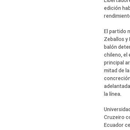
Libertador
edición ha
rendimient
El partido 
Zeballos y 
balón deten
chileno, el
principal a
mitad de l
concreción.
adelantada
la línea.
Universida
Cruzeiro c
Ecuador cer