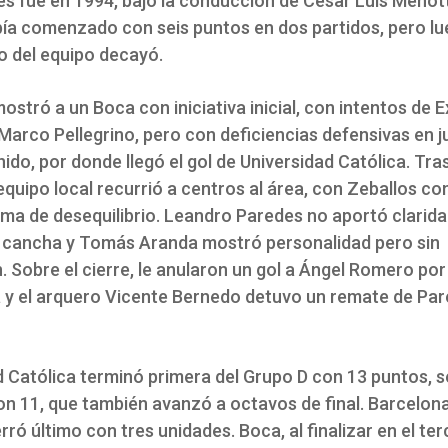
es fue en 1994, bajo la conducción de César Luis Menott
bía comenzado con seis puntos en dos partidos, pero lu
o del equipo decayó.
mostró a un Boca con iniciativa inicial, con intentos de E
Marco Pellegrino, pero con deficiencias defensivas en 
ido, por donde llegó el gol de Universidad Católica. Tras
 equipo local recurrió a centros al área, con Zeballos c
rma de desequilibrio. Leandro Paredes no aportó clarida
a cancha y Tomás Aranda mostró personalidad pero sin
 Sobre el cierre, le anularon un gol a Ángel Romero por
 y el arquero Vicente Bernedo detuvo un remate de Pa
d Católica terminó primera del Grupo D con 13 puntos, 
on 11, que también avanzó a octavos de final. Barcelon
ró último con tres unidades. Boca, al finalizar en el terc