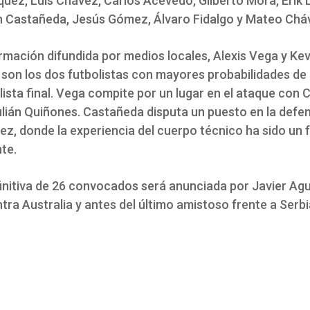
ez, Luis Chávez, Carlos Acevedo, Gilberto Mora, Erik Li
n Castañeda, Jesús Gómez, Álvaro Fidalgo y Mateo Chá
rmación difundida por medios locales, Alexis Vega y Kev
son los dos futbolistas con mayores probabilidades de
 lista final. Vega compite por un lugar en el ataque con 
ulián Quiñones. Castañeda disputa un puesto en la defe
z, donde la experiencia del cuerpo técnico ha sido un 
te.
finitiva de 26 convocados será anunciada por Javier Agui
tra Australia y antes del último amistoso frente a Serbi