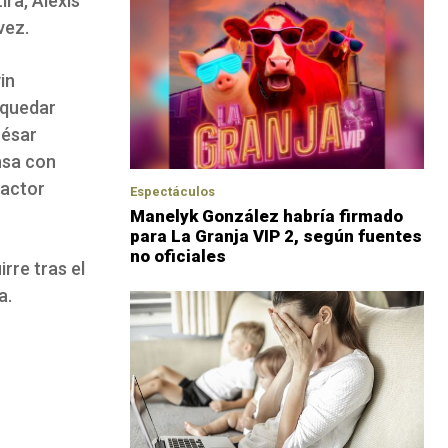
ra, Alexis
vez.
in
 quedar
César
nsa con
factor
Espectáculos
Manelyk González habría firmado
para La Granja VIP 2, según fuentes
no oficiales
rre tras el
a.