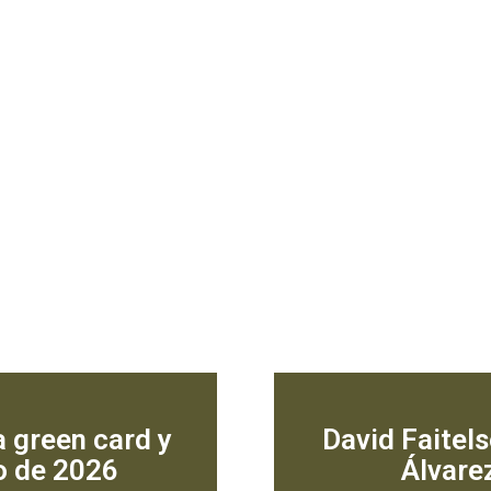
a green card y
David Faitels
io de 2026
Álvare