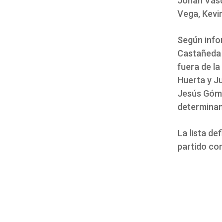
Johan Vásqu
Vega, Kevi
Según info
Castañeda 
fuera de la
Huerta y J
Jesús Góme
determinan
La lista de
partido con