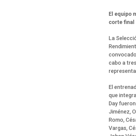
El equipo 
corte final
La Selecci
Rendimient
convocados 
cabo a tres
representar
El entrenad
que integr
Day fueron
Jiménez, Or
Romo, Césa
Vargas, Cé