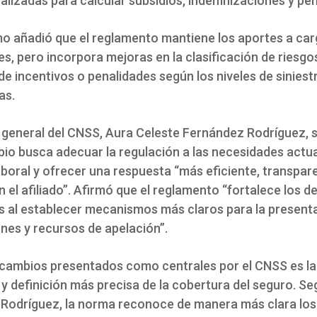
alizadas para calcular subsidios, indemnizaciones y pe
mo añadió que el reglamento mantiene los aportes a car
, pero incorpora mejoras en la clasificación de riesgos
de incentivos o penalidades según los niveles de siniest
as.
 general del CNSS, Aura Celeste Fernández Rodríguez, 
bio busca adecuar la regulación a las necesidades actua
boral y ofrecer una respuesta “más eficiente, transpar
 el afiliado”. Afirmó que el reglamento “fortalece los 
dos al establecer mecanismos más claros para la present
nes y recursos de apelación”.
 cambios presentados como centrales por el CNSS es la
y definición más precisa de la cobertura del seguro. S
Rodríguez, la norma reconoce de manera más clara los