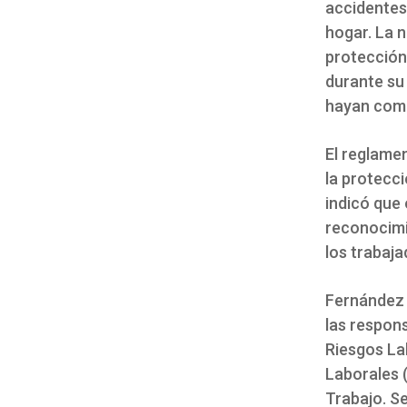
accidentes 
hogar. La 
protección
durante su
hayan com
El reglame
la protecc
indicó que 
reconocimi
los trabaja
Fernández 
las respon
Riesgos Lab
Laborales (
Trabajo. S