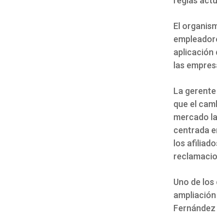
reglas actu
El organis
empleadores
aplicación 
las empres
La gerente
que el cam
mercado la
centrada en
los afilia
reclamacio
Uno de los
ampliación 
Fernández 