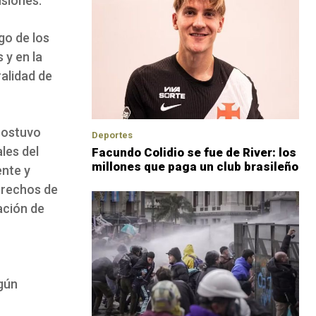
nsiones.
go de los
 y en la
ralidad de
sostuvo
Deportes
les del
Facundo Colidio se fue de River: los
millones que paga un club brasileño
ente y
derechos de
ación de
egún