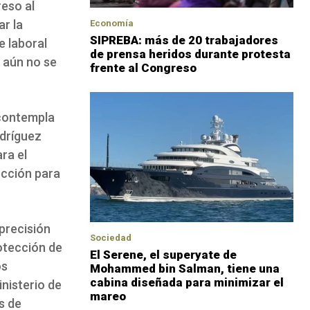
reso al
r la
Economía
SIPREBA: más de 20 trabajadores
e laboral
de prensa heridos durante protesta
 aún no se
frente al Congreso
 contempla
odríguez
ra el
ección para
precisión
Sociedad
otección de
El Serene, el superyate de
os
Mohammed bin Salman, tiene una
cabina diseñada para minimizar el
inisterio de
mareo
s de