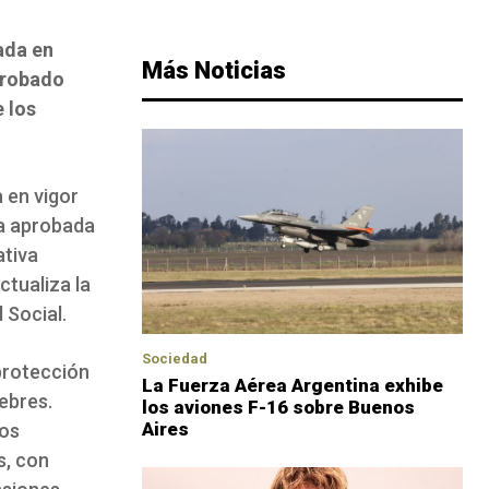
ada en
Más Noticias
probado
 los
 en vigor
ma aprobada
ativa
ctualiza la
 Social.
Sociedad
protección
La Fuerza Aérea Argentina exhibe
ebres.
los aviones F-16 sobre Buenos
Aires
los
s, con