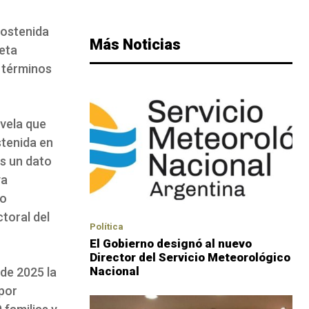
sostenida
Más Noticias
jeta
n términos
evela que
stenida en
s un dato
ya
to
toral del
Política
El Gobierno designó al nuevo
Director del Servicio Meteorológico
Nacional
 de 2025 la
 por