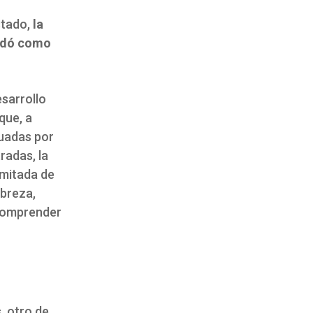
Estado,
la
lidó como
esarrollo
que, a
cuadas por
radas, la
imitada de
obreza,
 comprender
, otro de