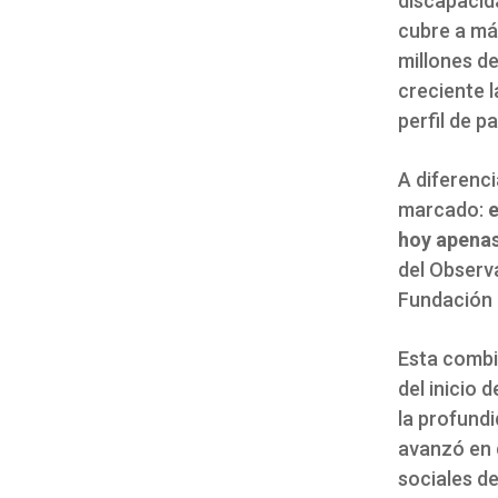
discapacid
cubre a más
millones de
creciente 
perfil de p
A diferenci
marcado:
e
hoy apenas
del Observ
Fundación 
Esta combi
del inicio 
la profundi
avanzó en 
sociales de