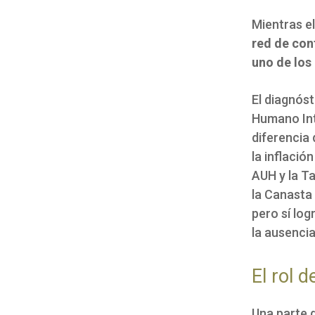
Mientras el
red de con
uno de los 
El diagnóst
Humano Int
diferencia 
la inflació
AUH y la T
la Canasta 
pero sí lo
la ausencia
El rol d
Una parte d