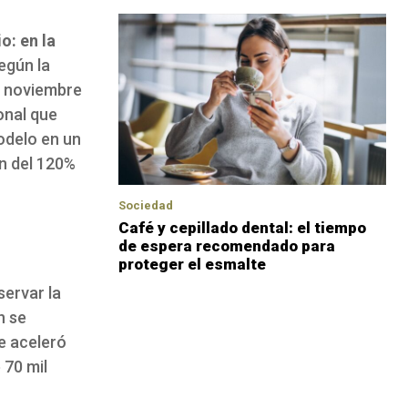
o: en la
egún la
y noviembre
onal que
modelo en un
ón del 120%
Sociedad
Café y cepillado dental: el tiempo
de espera recomendado para
proteger el esmalte
servar la
n se
e aceleró
 70 mil