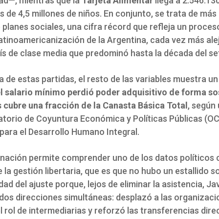
ad—, mientras que la
Tarjeta Alimentar
llega a 2.546.130
 de 4,5 millones de niños.
En conjunto, se trata de más 
 planes sociales, una cifra récord que refleja un proces
latinoamericanización de la Argentina, cada vez más ale
aís de clase media que predominó hasta la década del se
a de estas partidas, el resto de las variables muestra un
l salario mínimo perdió poder adquisitivo de forma so
 cubre una fracción de la Canasta Básica Total
, según
atorio de Coyuntura Económica y Políticas Públicas (OC
para el Desarrollo Humano Integral.
nación permite comprender uno de los datos políticos 
de la gestión libertaria, que es que no hubo un estallido s
dad del ajuste porque, lejos de eliminar la asistencia, Jav
dos direcciones simultáneas: desplazó a las organizac
l rol de intermediarias y reforzó las transferencias dire