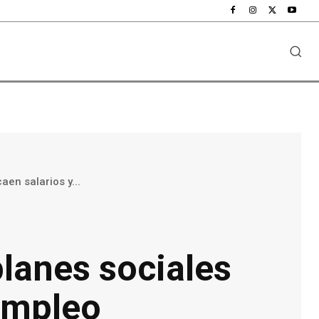
aen salarios y...
 planes sociales
empleo