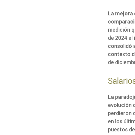
La mejora 
comparació
medición q
de 2024 el
consolidó a
contexto de
de diciembr
Salario
La paradoja
evolución 
perdieron 
en los últ
puestos de