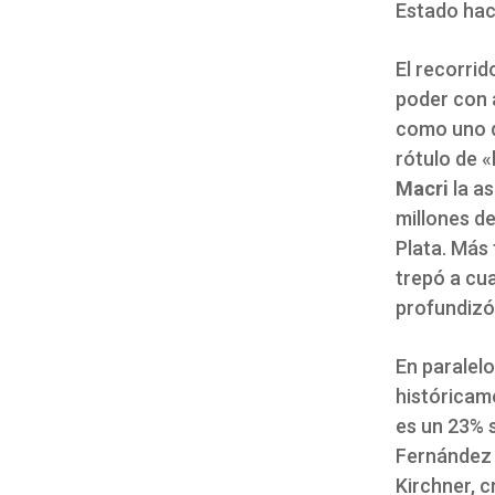
Estado haci
El recorrid
poder con a
como uno d
rótulo de «
Macri
la as
millones de
Plata. Más
trepó a cua
profundizó 
En paralelo
históricame
es un 23% s
Fernández y
Kirchner, 