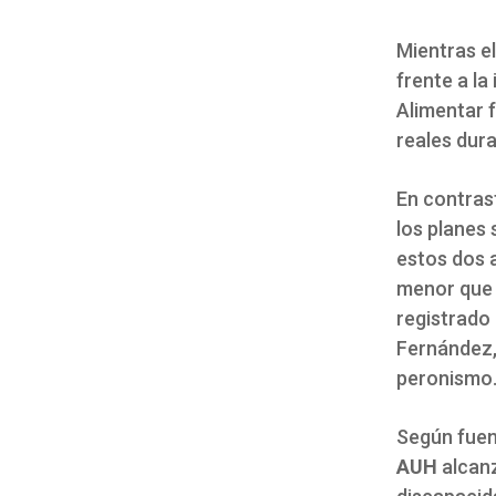
Mientras e
frente a la
Alimentar 
reales dura
En contrast
los planes
estos dos 
menor que 
registrado 
Fernández, 
peronismo
Según fuen
AUH
alcanz