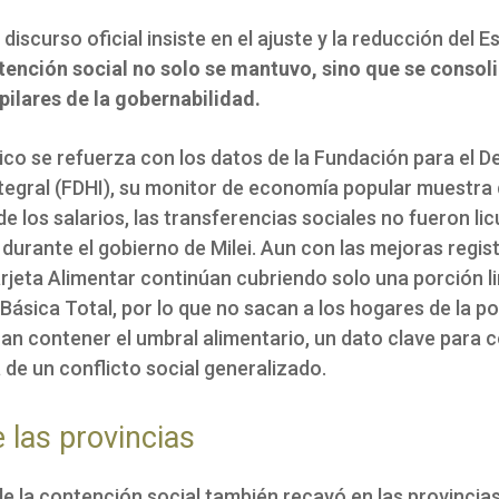
 discurso oficial insiste en el ajuste y la reducción del 
tención social no solo se mantuvo, sino que se conso
pilares de la gobernabilidad.
ico se refuerza con los datos de la Fundación para el D
egral (FDHI), su monitor de economía popular muestra 
de los salarios, las transferencias sociales no fueron li
n durante el gobierno de Milei.
Aun con las mejoras regist
arjeta Alimentar continúan cubriendo solo una porción l
Básica Total, por lo que no sacan a los hogares de la p
gran contener el umbral alimentario, un dato clave para
 de un conflicto social generalizado.
e las provincias
e la contención social también recayó en las provincias