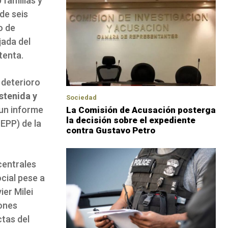
 familias y
de seis
o de
jada del
tenta.
 deterioro
stenida y
Sociedad
 un informe
La Comisión de Acusación posterga
la decisión sobre el expediente
EPP) de la
contra Gustavo Petro
centrales
ocial pese a
ier Milei
iones
ctas del