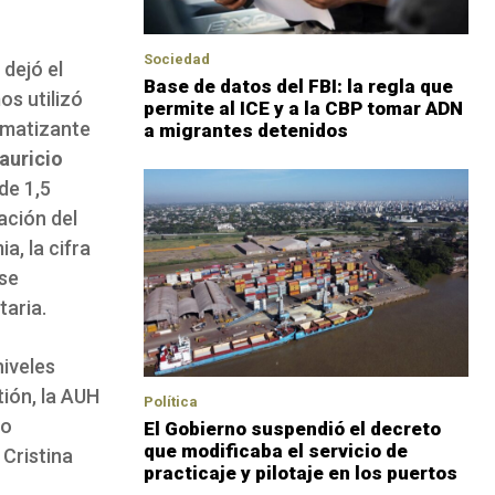
Sociedad
dejó el
Base de datos del FBI: la regla que
os utilizó
permite al ICE y a la CBP tomar ADN
gmatizante
a migrantes detenidos
auricio
de 1,5
ación del
a, la cifra
 se
taria.
niveles
tión, la AUH
Política
to
El Gobierno suspendió el decreto
que modificaba el servicio de
 Cristina
practicaje y pilotaje en los puertos