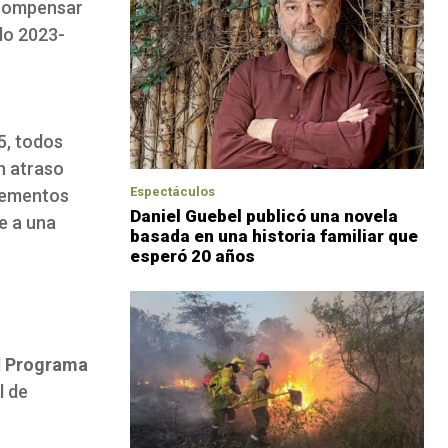
 compensar
odo 2023-
5, todos
n atraso
Espectáculos
crementos
Daniel Guebel publicó una novela
e a una
basada en una historia familiar que
esperó 20 años
l
Programa
l de