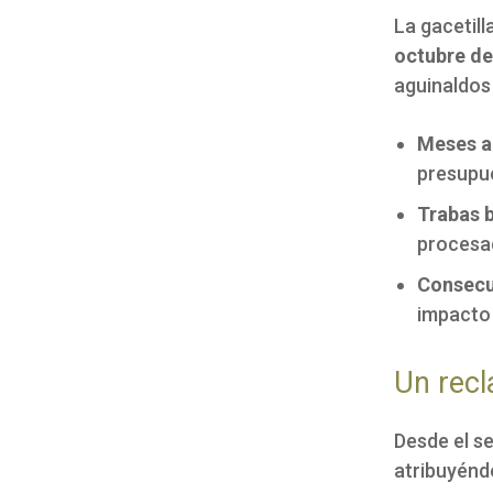
La gacetil
octubre de
aguinaldos
Meses a
presupu
Trabas b
procesad
Consecu
impacto 
Un recl
Desde el se
atribuyénd