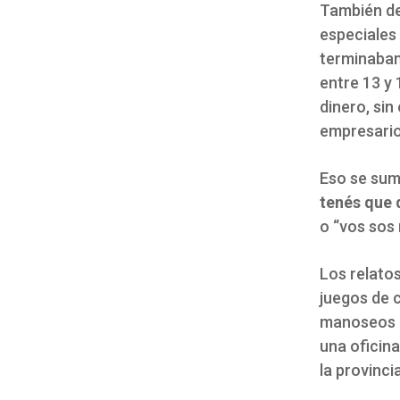
También de
especiales
terminaban
entre 13 y
dinero, sin
empresario
Eso se sum
tenés que d
o “vos sos 
Los relato
juegos de 
manoseos en
una oficina
la provinci