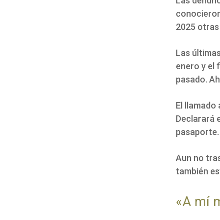
Las denunci
conocieron
2025 otras 
Las última
enero y el 
pasado. Aho
El llamado 
Declarará e
pasaporte.
Aun no tra
también es
«A mí m