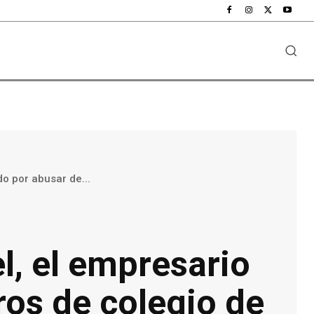
o por abusar de...
l, el empresario
os de colegio de