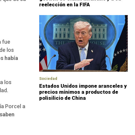
reelección en la FIFA
a fue
de los
os había
Sociedad
a los
Estados Unidos impone aranceles y
dad.
precios mínimos a productos de
polisilicio de China
ía Porcel a
 saben