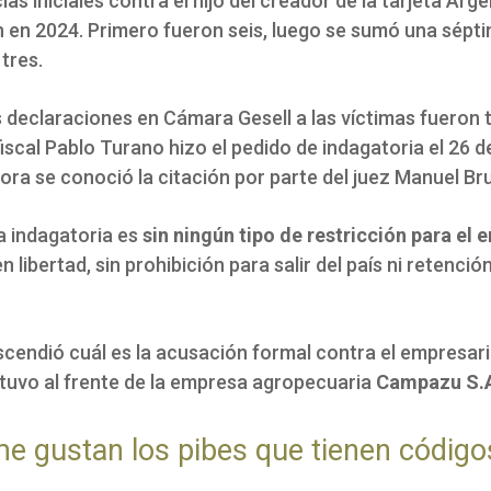
as iniciales contra el hijo del creador de la tarjeta Arg
 en 2024. Primero fueron seis, luego se sumó una sépti
tres.
s declaraciones en Cámara Gesell a las víctimas fueron
fiscal Pablo Turano hizo el pedido de indagatoria el 26 d
ra se conoció la citación por parte del juez Manuel Bru
a indagatoria es
sin ningún tipo de restricción para el
n libertad, sin prohibición para salir del país ni retenció
scendió cuál es la acusación formal contra el empresari
tuvo al frente de la empresa agropecuaria
Campazu S.
e gustan los pibes que tienen código