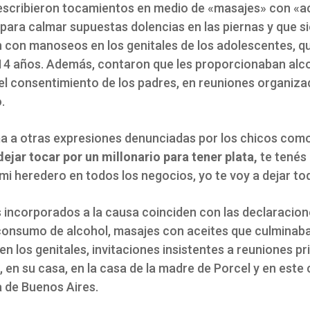
scribieron tocamientos en medio de «masajes» con «a
 para calmar supuestas dolencias en las piernas y que 
 con manoseos en los genitales de los adolescentes, q
 14 años. Además, contaron que les proporcionaban alc
 el consentimiento de los padres, en reuniones organiza
.
a a otras expresiones denunciadas por los chicos com
ejar tocar por un millonario para tener plata,
te tenés 
mi heredero en todos los negocios, yo te voy a dejar to
s incorporados a la causa coinciden con las declaracion
consumo de alcohol, masajes con aceites que culminab
 los genitales, invitaciones insistentes a reuniones pr
, en su casa, en la casa de la madre de Porcel y en est
a de Buenos Aires.