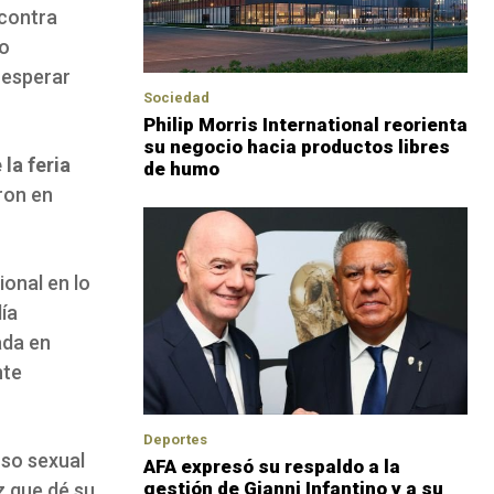
 contra
vo
 esperar
Sociedad
Philip Morris International reorienta
su negocio hacia productos libres
 la feria
de humo
ron en
ional en lo
lía
ada en
nte
Deportes
uso sexual
AFA expresó su respaldo a la
gestión de Gianni Infantino y a su
z que dé su