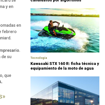
encard se
candidatos por algoritmos
ma y en
 tomadas en
e febrero
niard.
 empresario
.
n de su
Tecnología
Kawasaki STX 160 R: ficha técnica y
equipamiento de la moto de agua
o, que
A.
s»