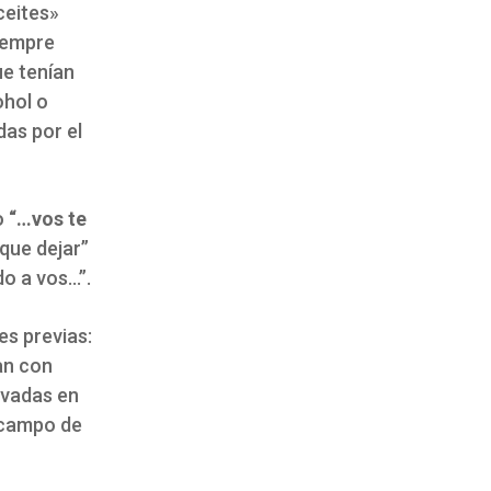
ceites»
siempre
ue tenían
ohol o
das por el
o
“…vos te
que dejar”
do a vos…”.
es previas:
an con
ivadas en
e campo de