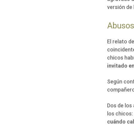
versión de 
Abusos
El relato 
coincident
chicos hab
invitado e
Según conf
compañeros
Dos de los
los chicos:
cuándo cal