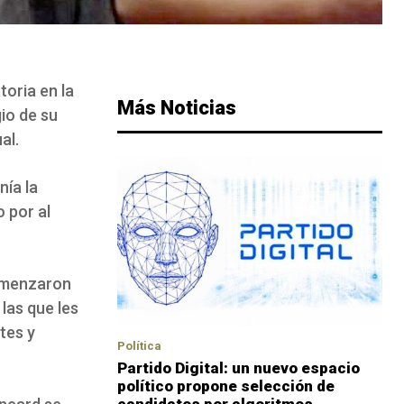
toria en la
Más Noticias
io de su
al.
nía la
 por al
omenzaron
las que les
tes y
Política
Partido Digital: un nuevo espacio
político propone selección de