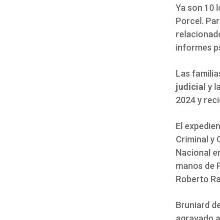
Ya son 10 
Porcel. Par
relacionad
informes ps
Las familia
judicial
y l
2024 y reci
El expedie
Criminal y 
Nacional en
manos de Pa
Roberto Ral
Bruniard de
agravado a