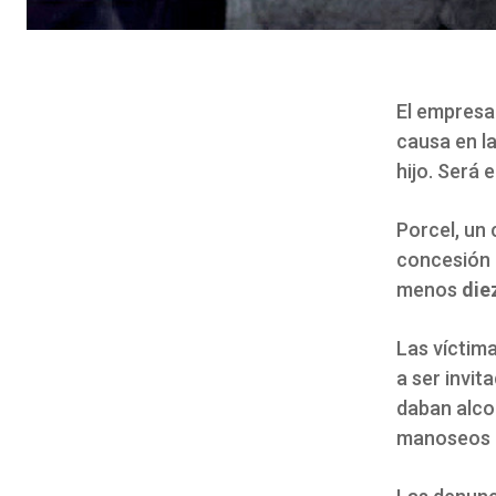
El empresa
causa en l
hijo. Será 
Porcel, un 
concesión 
menos
die
Las víctim
a ser invit
daban alco
manoseos e