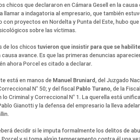
los chicos que declararon en Cámara Gesell en la causa
a llamar a indagatoria al empresario, que también estu
o con proyectos en Nordelta y Punta del Este, hubo que
icológicos sobre las víctimas.
s de los chicos
tuvieron que insistir para que se habilite
a causa avance. Es que las primeras denuncias aparecie
én ahora Porcel es citado a declarar.
nte está en manos de
Manuel Bruniard
, del Juzgado Nac
Correccional N° 50; y del fiscal
Pablo Turano
, de la Fisca
 lo Criminal y Correccional N° 1. La querella está unific
blo Gianotti y la defensa del empresario la lleva adela
lin.
berá decidir si le imputa formalmente los delitos de ab
 Porcel y si toma algún temperamento contra él una ve