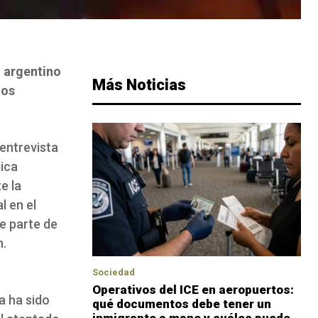
o argentino
Más Noticias
mos
 entrevista
lica
e la
l en el
de parte de
n.
Sociedad
Operativos del ICE en aeropuertos:
a ha sido
qué documentos debe tener un