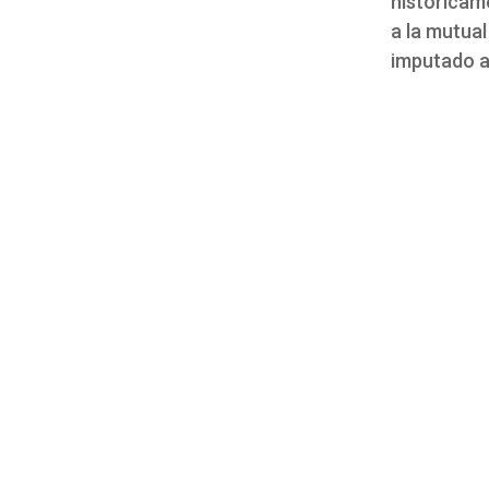
históricame
a la mutual
imputado a 