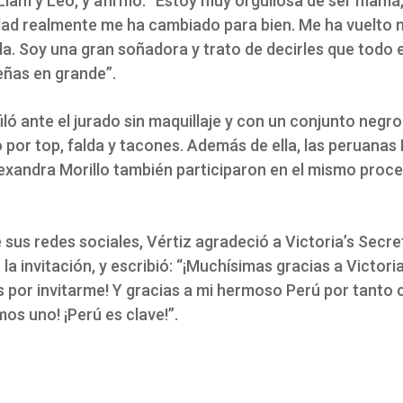
Liam y Leo, y afirmó: “Estoy muy orgullosa de ser mamá
dad realmente me ha cambiado para bien. Me ha vuelto
a. Soy una gran soñadora y trato de decirles que todo e
ñas en grande”.
iló ante el jurado sin maquillaje y con un conjunto negro
por top, falda y tacones. Además de ella, las peruanas
lexandra Morillo también participaron en el mismo proc
 sus redes sociales, Vértiz agradeció a Victoria’s Secre
la invitación, y escribió: “¡Muchísimas gracias a Victori
 por invitarme! Y gracias a mi hermoso Perú por tanto 
os uno! ¡Perú es clave!”.