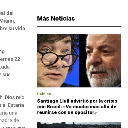
al del
Más Noticias
 Miami,
bre su vida
ng
iernes 22
stada
e sus
Política
h, Dios mío.
Santiago Llull advirtió por la crisis
la. Estaría
con Brasil: «Va mucho más allá de
reunirse con un opositor»
aría una
 madre de