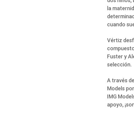
dos niños, 
la materni
determinad
cuando sue
Vértiz desf
compuesto 
Fuster y A
selección.
A través de
Models por 
IMG Models
apoyo, ¡som