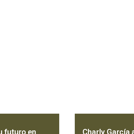
u futuro en
Charly García 