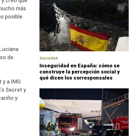
, y creo que
 mucho más
s posible
 Luciana
eso de
Sociedad
Inseguridad en España: cómo se
construye la percepción social y
qué dicen los corresponsales
t y a IMG
a’s Secret y
cariño y