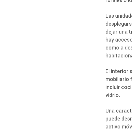
rurales o l
Las unidad
desplegars
dejar una t
hay acceso
como a des
habitacion
El interior
mobiliario 
incluir coc
vidrio.
Una caracte
puede desmo
activo móvi