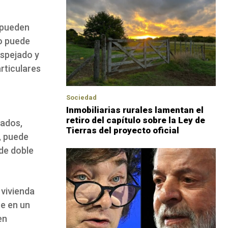
 pueden
o puede
espejado y
rticulares
Sociedad
Inmobiliarias rurales lamentan el
retiro del capítulo sobre la Ley de
rados,
Tierras del proyecto oficial
, puede
 de doble
 vivienda
te en un
en