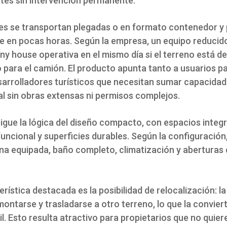
otes sin intervención permanente.
es se transportan plegadas o en formato contenedor y
e en pocas horas. Según la empresa, un equipo reducid
iny house operativa en el mismo día si el terreno está d
 para el camión. El producto apunta tanto a usuarios pa
arrolladores turísticos que necesitan sumar capacidad
al sin obras extensas ni permisos complejos.
 sigue la lógica del diseño compacto, con espacios integ
funcional y superficies durables. Según la configuración
ina equipada, baño completo, climatización y aberturas
rística destacada es la posibilidad de relocalización: la
ntarse y trasladarse a otro terreno, lo que la convier
l. Esto resulta atractivo para propietarios que no quier