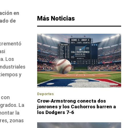
ación en
Más Noticias
cado de
ncrementó
asi
ia. Los
ndustriales
tiempos y
Deportes
 con
Crow-Armstrong conecta dos
egrados. La
jonrones y los Cachorros barren a
los Dodgers 7-6
montar la
ares, zonas