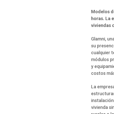
Modelos de
horas. La 
viviendas 
Glamni, un
su presenci
cualquier t
módulos pre
y equipami
costos más
La empresa
estructuras
instalació
vivienda si