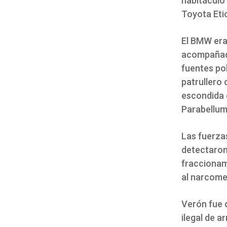
habitáculo 
Toyota Etios
El BMW era 
acompañada
fuentes pol
patrullero 
escondida e
Parabellum
Las fuerzas
detectaron
fraccionami
al narcom
Verón fue d
ilegal de a