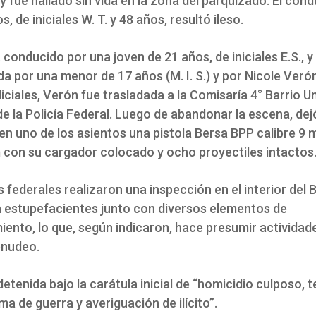
y fue hallado sin vida en la zona del parquizado. El cond
, de iniciales W. T. y 48 años, resultó ileso.
conducido por una joven de 21 años, de iniciales E.S., y
 por una menor de 17 años (M. I. S.) y por Nicole Veró
iciales, Verón fue trasladada a la Comisaría 4° Barrio U
de la Policía Federal. Luego de abandonar la escena, dej
n uno de los asientos una pistola Bersa BPP calibre 9 
 con su cargador colocado y ocho proyectiles intactos
 federales realizaron una inspección en el interior del
 estupefacientes junto con diversos elementos de
ento, lo que, según indicaron, hace presumir actividad
enudeo.
etenida bajo la carátula inicial de “homicidio culposo, 
rma de guerra y averiguación de ilícito”.