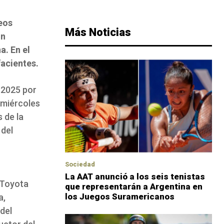
deos
Más Noticias
un
a. En el
acientes.
 2025 por
 miércoles
 de la
 del
Sociedad
La AAT anunció a los seis tenistas
 Toyota
que representarán a Argentina en
los Juegos Suramericanos
a,
del