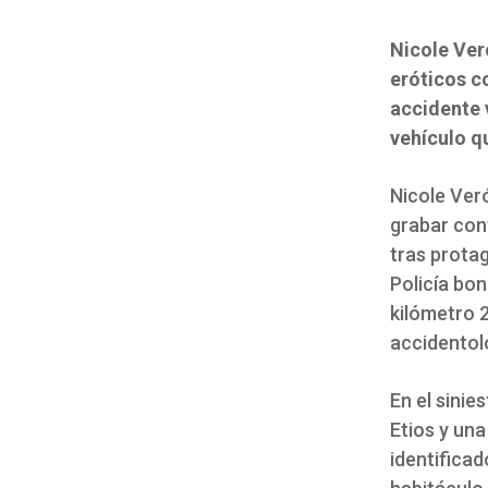
Nicole Ver
eróticos c
accidente v
vehículo q
Nicole Veró
grabar con
tras protag
Policía bon
kilómetro 2
accidentol
En el sinie
Etios y un
identifica