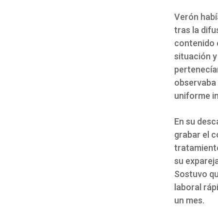
Verón habí
tras la dif
contenido e
situación y
pertenecían
observaba a
uniforme in
En su desc
grabar el 
tratamient
su expareja
Sostuvo qu
laboral ráp
un mes.