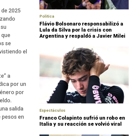
e de 2025
Política
lizando
Flávio Bolsonaro responsabilizó a
 su
Lula da Silva por la crisis con
, que
Argentina y respaldó a Javier Milei
os se
vistiendo el
e” a
dica por un
género por
eldo.
una salida
Espectáculos
e pesos en
Franco Colapinto sufrió un robo en
Italia y su reacción se volvió viral