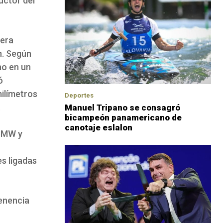
uctor del
 era
n. Según
no en un
ó
milímetros
Deportes
.
Manuel Tripano se consagró
bicampeón panamericano de
canotaje eslalon
 BMW y
es ligadas
tenencia