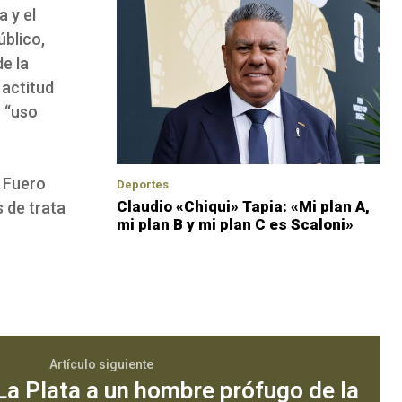
 y el
úblico,
e la
 actitud
n “uso
l Fuero
Deportes
Claudio «Chiqui» Tapia: «Mi plan A,
s de trata
mi plan B y mi plan C es Scaloni»
Artículo siguiente
La Plata a un hombre prófugo de la