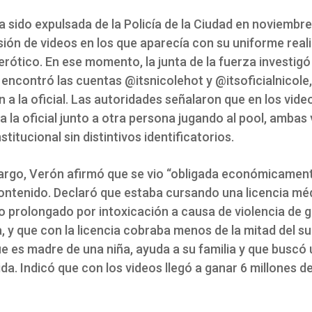
a sido expulsada de la Policía de la Ciudad en noviembr
usión de videos en los que aparecía con su uniforme rea
rótico. En ese momento, la junta de la fuerza investigó
 encontró las cuentas @itsnicolehot y @itsoficialnicole
 a la oficial. Las autoridades señalaron que en los vide
 la oficial junto a otra persona jugando al pool, ambas 
stitucional sin distintivos identificatorios.
argo, Verón afirmó que se vio “obligada económicament
contenido. Declaró que estaba cursando una licencia mé
o prolongado por intoxicación a causa de violencia de 
, y que con la licencia cobraba menos de la mitad del su
e es madre de una niña, ayuda a su familia y que buscó 
ida. Indicó que con los videos llegó a ganar 6 millones d