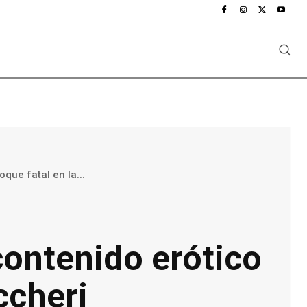
que fatal en la...
contenido erótico
ccheri