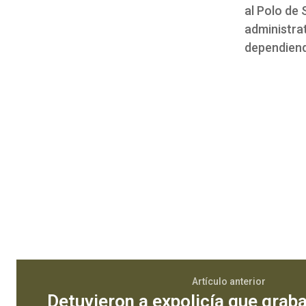
al Polo de 
administrat
dependiend
Artículo anterior
Detuvieron a expolicía que grab