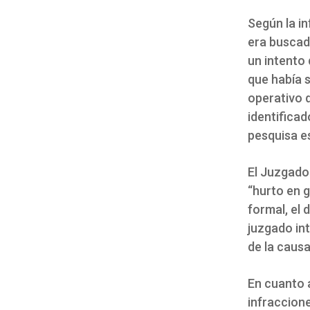
Según la i
era buscado
un intento 
que había 
operativo d
identifica
pesquisa e
El Juzgado
“hurto en g
formal, el 
juzgado int
de la causa
En cuanto a
infraccion