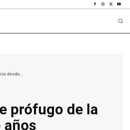
cia desde...
e prófugo de la
o años