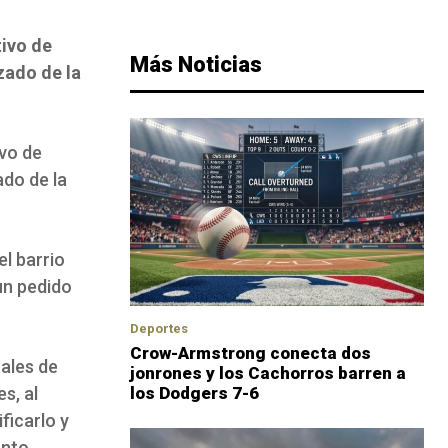
tivo de
Más Noticias
zado de la
vo de
ado de la
el barrio
un pedido
Deportes
Crow-Armstrong conecta dos
uales de
jonrones y los Cachorros barren a
s, al
los Dodgers 7-6
ficarlo y
ento