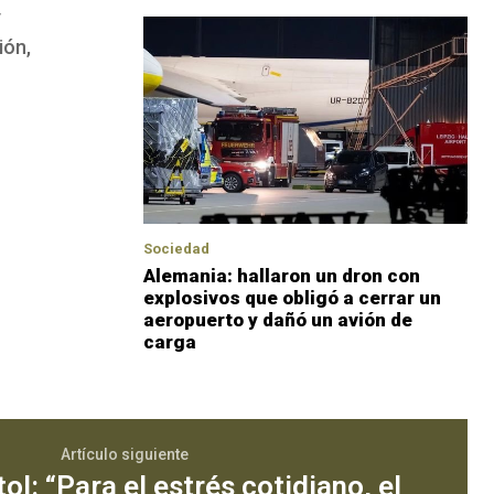
y
ión,
Sociedad
Alemania: hallaron un dron con
explosivos que obligó a cerrar un
aeropuerto y dañó un avión de
carga
Artículo siguiente
l: “Para el estrés cotidiano, el