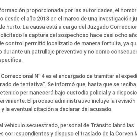
nformación proporcionada por las autoridades, el homb
 desde el año 2018 en el marco de una investigación ju
de hurto. La causa está a cargo del Juzgado Correccion
solicitado la captura del sospechoso hace casi ocho año
e control permitió localizarlo de manera fortuita, ya qu
do durante un patrullaje preventivo y no como consecue
specífica.
 Correccional N° 4 es el encargado de tramitar el exped
rado de tentativa”. Se informó que, hasta que se recib
detenido permanecerá bajo custodia policial y a disposic
erviniente. El proceso administrativo incluye la revisión
 y la eventual citación a declarar del acusado.
l vehículo secuestrado, personal de Tránsito labró las
es correspondientes y dispuso el traslado de la Corven 