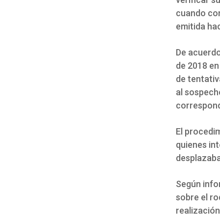
cuando con
emitida hac
De acuerdo 
de 2018 en
de tentati
al sospecho
correspond
El procedi
quienes int
desplazaba
Según infor
sobre el ro
realización