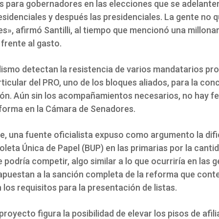
es para gobernadores en las elecciones que se adelant
esidenciales y después las presidenciales. La gente no q
s», afirmó Santilli, al tiempo que mencionó una millonar
frente al gasto.
alismo detectan la resistencia de varios mandatarios pro
ticular del PRO, uno de los bloques aliados, para la con
ción. Aún sin los acompañamientos necesarios, no hay f
reforma en la Cámara de Senadores.
e, una fuente oficialista expuso como argumento la difi
 Boleta Única de Papel (BUP) en las primarias por la canti
 podría competir, algo similar a lo que ocurriría en las g
 apuestan a la sanción completa de la reforma que cont
los requisitos para la presentación de listas.
proyecto figura la posibilidad de elevar los pisos de afil