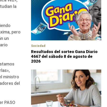
tudian la
siendo
áxima, pero
án un
ario
Sociedad
Resultados del sorteo Gana Diario
4667 del sábado 8 de agosto de
2026
estamos
rlas»,
el ministro
nadores del
ner PASO