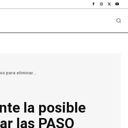
os para eliminar...
nte la posible
nar las PASO