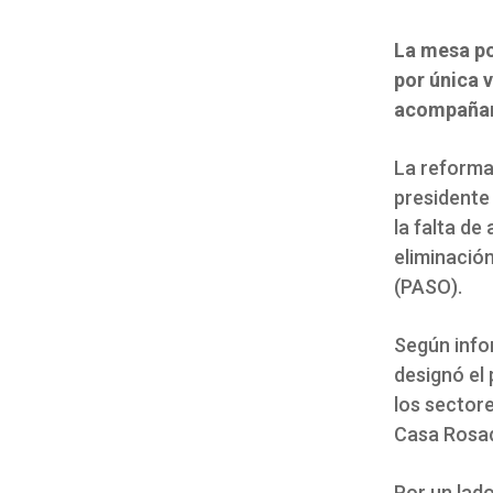
La mesa po
por única v
acompañam
La reforma 
presidente 
la falta de
eliminación
(PASO).
Según infor
designó el 
los sector
Casa Rosa
Por un lado