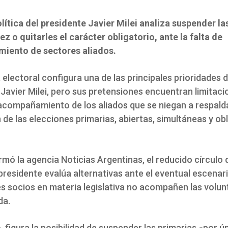
lítica del presidente Javier Milei analiza suspender la
ez o quitarles el carácter obligatorio, ante la falta de
iento de sectores aliados.
electoral configura una de las principales prioridades d
Javier Milei, pero sus pretensiones encuentran limitac
 acompañamiento de los aliados que se niegan a respalda
 de las elecciones primarias, abiertas, simultáneas y ob
mó la agencia Noticias Argentinas, el reducido círculo 
presidente evalúa alternativas ante el eventual escenari
es socios en materia legislativa no acompañen las volun
da.
, figura la posibilidad de suspender las primarias «por ú