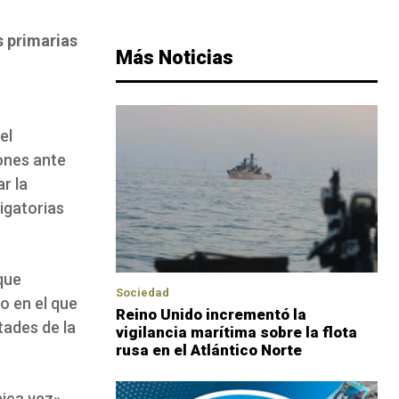
s primarias
Más Noticias
el
iones ante
r la
ligatorias
que
Sociedad
o en el que
Reino Unido incrementó la
tades de la
vigilancia marítima sobre la flota
rusa en el Atlántico Norte
nica vez»,