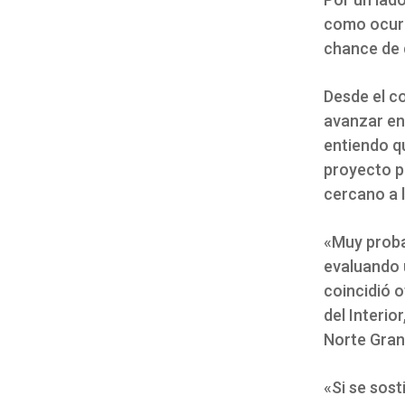
como ocurri
chance de q
Desde el co
avanzar en
entiendo qu
proyecto p
cercano a l
«Muy proba
evaluando u
coincidió o
del Interio
Norte Gran
«Si se sos