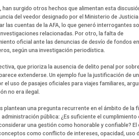
o, han surgido otros hechos que alimentan esta discusió
nuncia del veedor designado por el Ministerio de Justicia
r las cuentas de la AFA, lo que generó interrogantes so
nvestigaciones relacionadas. Por otro, la falta de
iento oficial ante las denuncias de desvío de fondos en
ros, según una investigación periodística.
ctiva, que prioriza la ausencia de delito penal por sobr
 parece extenderse. Un ejemplo fue la justificación de u
r el uso de pasajes oficiales para viajes familiares, a
ón no era ilegal.
 plantean una pregunta recurrente en el ámbito de la fi
la administración pública: ¿Es suficiente el cumplimiento
a considerar una gestión como honorable y confiable? El
conceptos como conflicto de intereses, opacidad, uso 