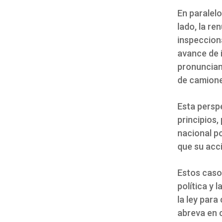
En paralel
lado, la re
inspecciona
avance de i
pronunciam
de camione
Esta perspe
principios,
nacional po
que su acci
Estos casos
política y 
la ley par
abreva en 