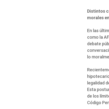
Distintos 
morales en 
En las últi
como la AFA
debate públ
conversació
lo moralme
Recientemen
hipotecari
legalidad d
Esta postu
de los lími
Código Pen