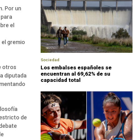
n. Por un
 para
bre el
 el gremio
Sociedad
e otros
Los embalses españoles se
encuentran al 69,62% de su
na diputada
capacidad total
rgumentando
losofía
 estricto de
 debate
de