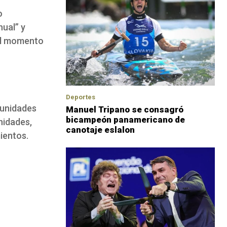
o
ual” y
 al momento
Deportes
 unidades
Manuel Tripano se consagró
bicampeón panamericano de
nidades,
canotaje eslalon
ientos.