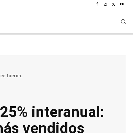
es fueron...
25% interanual:
más vendidos