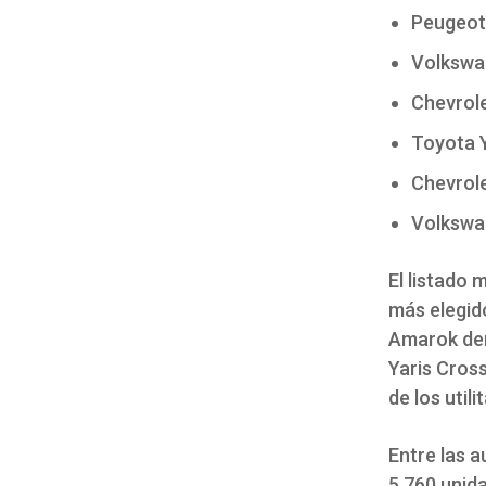
Peugeot 
Volkswa
Chevrole
Toyota Y
Chevrole
Volkswa
El listado 
más elegid
Amarok den
Yaris Cros
de los util
Entre las 
5.760 unid