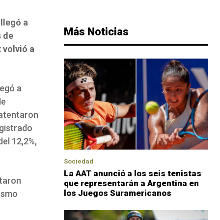
llegó a
Más Noticias
s de
 volvió a
legó a
de
patentaron
gistrado
del 12,2%,
Sociedad
La AAT anunció a los seis tenistas
ntaron
que representarán a Argentina en
los Juegos Suramericanos
mismo