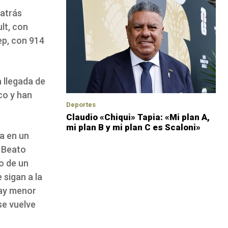
 atrás
lt, con
ep, con 914
 llegada de
co y han
Deportes
Claudio «Chiqui» Tapia: «Mi plan A,
mi plan B y mi plan C es Scaloni»
a en un
 Beato
o de un
 sigan a la
hay menor
se vuelve