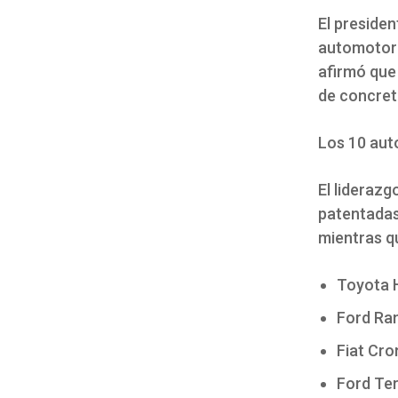
El preside
automotor 
afirmó que
de concret
Los 10 aut
El lideraz
patentadas
mientras q
Toyota H
Ford Ran
Fiat Cro
Ford Ter