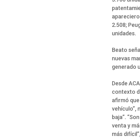
patentamie
aparecieron
2.508; Peug
unidades.
Beato seña
nuevas mar
generado u
Desde ACAR
contexto d
afirmó que 
vehículo”, 
baja”. “So
venta y má
más difícil”