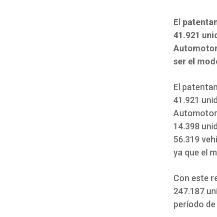
El patenta
41.921 uni
Automotore
ser el mod
El patenta
41.921 uni
Automotore
14.398 uni
56.319 vehí
ya que el 
Con este r
247.187 un
período de